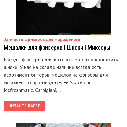
Запчасти фризеров для мороженого
Мешалки для фризеров | Шнеки | Миксеры
Бренды фризеров для которых можем предложить
шнеки: У нас на складе наличии всегда есть
асортимент битеров, мешалок на фризеры для
мороженого производителей Spaceman,
Icefreshmatic, Carpigiani, …
МЕШАЛКИ
ЧИТАЙТЕ ДАЛЕЕ
ДЛЯ
ФРИЗЕРОВ
|
ШНЕКИ
|
МИКСЕРЫ