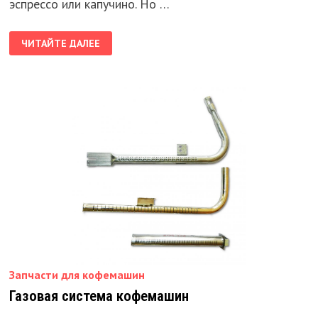
эспрессо или капучино. Но …
КАПИТАЛЬНЫЙ
ЧИТАЙТЕ ДАЛЕЕ
РЕМОНТ
КОФЕМАШИН
В
КИЕВЕ
И
УКРАИНЕ
Запчасти для кофемашин
Газовая система кофемашин