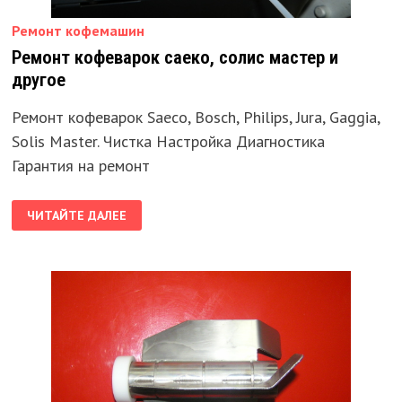
Ремонт кофемашин
Ремонт кофеварок саеко, солис мастер и
другое
Ремонт кофеварок Saeco, Bosch, Philips, Jura, Gaggia,
Solis Master. Чистка Настройка Диагностика
Гарантия на ремонт
РЕМОНТ
ЧИТАЙТЕ ДАЛЕЕ
КОФЕВАРОК
САЕКО,
СОЛИС
МАСТЕР
И
ДРУГОЕ