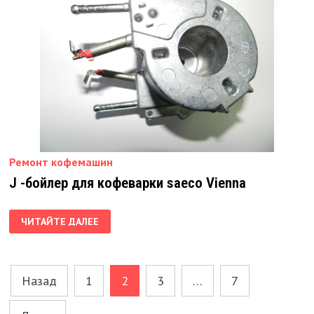
Ремонт кофемашин
J -бойлер для кофеварки saeco Vienna
J
ЧИТАЙТЕ ДАЛЕЕ
-БОЙЛЕР
ДЛЯ
КОФЕВАРКИ
SAECO
VIENNA
Пагинация
Назад
1
2
3
…
7
записей