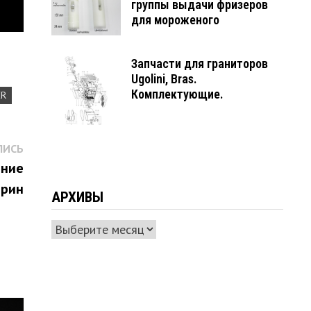
группы выдачи фризеров
для мороженого
Запчасти для граниторов
Ugolini, Bras.
Комплектующие.
ER
Следующая
ПИСЬ
запись:
ание
трин
АРХИВЫ
Архивы