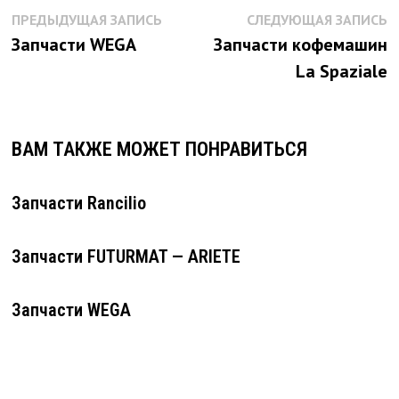
Навигация
Предыдущая
С
ПРЕДЫДУЩАЯ ЗАПИСЬ
СЛЕДУЮЩАЯ ЗАПИСЬ
запись:
з
по
Запчасти WEGA
Запчасти кофемашин
записям
La Spaziale
ВАМ ТАКЖЕ МОЖЕТ ПОНРАВИТЬСЯ
Запчасти Rancilio
Запчасти FUTURMAT — ARIETE
Запчасти WEGA