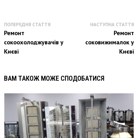
Навігація
Попередня
Н
ПОПЕРЕДНЯ СТАТТЯ
НАСТУПНА СТАТТЯ
стаття:
с
записів
Ремонт
Ремонт
сокоохолоджувачів у
соковижималок у
Києві
Києві
ВАМ ТАКОЖ МОЖЕ СПОДОБАТИСЯ