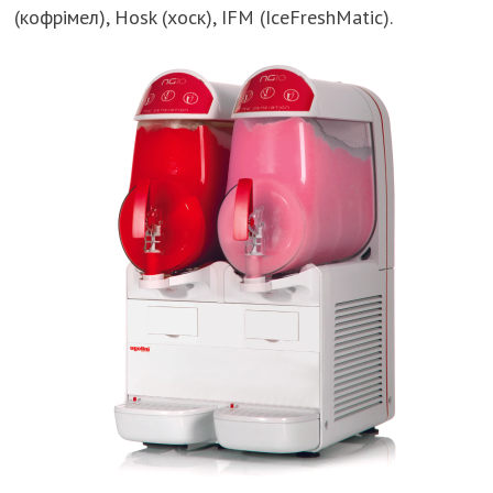
(кофрімел), Hosk (хоск), IFM (IceFreshMatic).