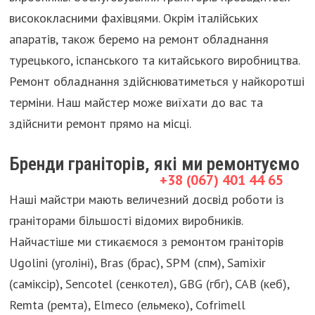
висококласними фахівцями. Окрім італійських
апаратів, також беремо на ремонт обладнання
турецького, іспанського та китайського виробництва.
Ремонт обладнання здійснюватиметься у найкоротші
терміни. Наш майстер може виїхати до вас та
здійснити ремонт прямо на місці.
Бренди граніторів, які ми ремонтуємо
+38 (067) 401 44 65
Наші майстри мають величезний досвід роботи із
граніторами більшості відомих виробників.
Найчастіше ми стикаємося з ремонтом граніторів
Ugolini (уголіні), Bras (брас), SPM (спм), Samixir
(саміксір), Sencotel (сенкотел), GBG (гбг), CAB (кеб),
Remta (ремта), Elmeco (ельмеко), Cofrimell