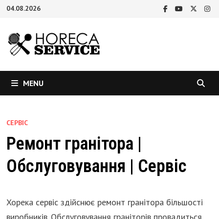
Skip
04.08.2026
to
content
MENU
СЕРВІС
Ремонт гранітора |
Обслуговування | Сервіс
Хорека сервіс здійснює ремонт гранітора більшості
виробників. Обслуговування граніторів провадиться